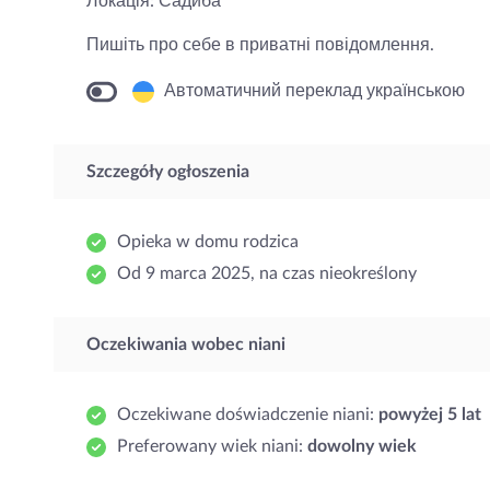
Локація: Садиба
Пишіть про себе в приватні повідомлення.
Автоматичний переклад українською
Szczegóły ogłoszenia
Opieka w domu rodzica
Od 9 marca 2025, na czas nieokreślony
Oczekiwania wobec niani
Oczekiwane doświadczenie niani:
powyżej 5 lat
Preferowany wiek niani:
dowolny wiek