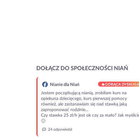
DOŁĄCZ DO SPOŁECZNOŚCI NIAŃ
Nianie dla Niań
🔥
GORĄCA DYSKUSJ
Jestem początkującą nianią, zrobiłam kurs na
opiekuna dziecięcego, kurs pierwszej pomocy
również, ale zastanawiam się nad stawką jaką
zaproponować rodzinie...
Czy stawka 25 zł/h jest ok czy za mało? Jak myślici
🙂
24 odpowiedzi