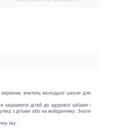
й керівник, вчитель молодшої школи для
и зацікавити дітей до здорової забави і
вулиці з дітьми або на майданчику. Знати
чну їжу.