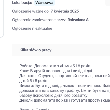
Lokalizacja:
Warszawa
Ogłoszenie ważne do:
7 kwietnia 2025
Ogłoszenie zamieszczone przez:
Roksolana A.
Ogłoszenie nieaktualne
Kilka słów o pracy
Робота: Допомагати з дітьми 5 і 8 років.
Коли: В другій половині дня і вихідні дні.
Для кого: Студент, спортивний вчитель, класни
дітей 5 і 8 років.
Вимоги: Бути відповідальною і позитивною. Вміт
допомагати їм в їхньому графіку. Вміти бути на 
базову психологію дитячого розвитку.
Деколи допомагати по хаті і готувати просту і сма