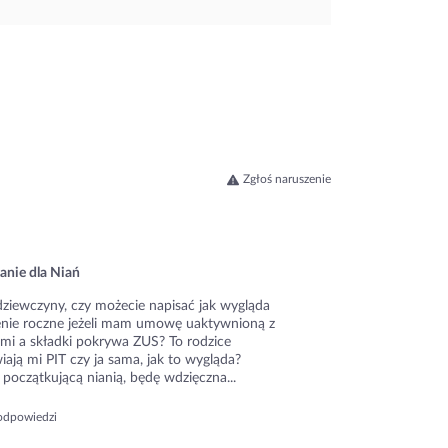
Zgłoś naruszenie
anie dla Niań
dziewczyny, czy możecie napisać jak wygląda
zenie roczne jeżeli mam umowę uaktywnioną z
ami a składki pokrywa ZUS? To rodzice
ają mi PIT czy ja sama, jak to wygląda?
początkującą nianią, będę wdzięczna...
odpowiedzi