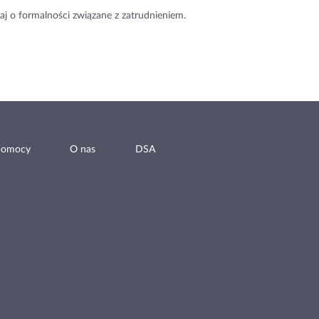
aj o formalności związane z zatrudnieniem.
pomocy
O nas
DSA