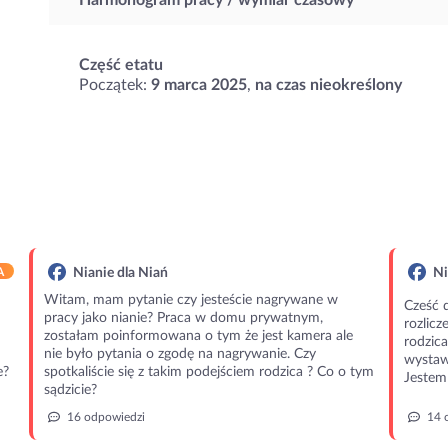
Harmonogram pracy / wymiar czasowy
Część etatu
Początek:
9 marca 2025
,
na czas nieokreślony
A
Nianie dla Niań
Ni
Witam, mam pytanie czy jesteście nagrywane w
Cześć 
pracy jako nianie? Praca w domu prywatnym,
rozlic
zostałam poinformowana o tym że jest kamera ale
rodzic
nie było pytania o zgodę na nagrywanie. Czy
wystawi
e?
spotkaliście się z takim podejściem rodzica ? Co o tym
Jestem 
sądzicie?
16 odpowiedzi
14 