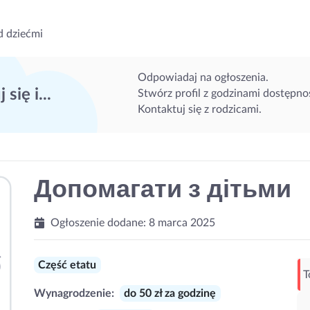
d dziećmi
Odpowiadaj na ogłoszenia.
 się i...
Stwórz profil z godzinami dostępnoś
Kontaktuj się z rodzicami.
Допомагати з дітьми
Ogłoszenie dodane:
8 marca 2025
Część etatu
T
Wynagrodzenie:
do 50 zł za godzinę