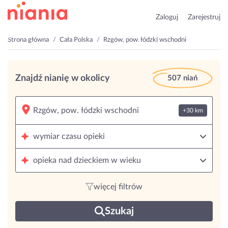
Zaloguj
Zarejestruj
Strona główna
Cała Polska
Rzgów, pow. łódzki wschodni
Znajdź nianię w okolicy
507 niań
+30 km
wymiar czasu opieki
opieka nad dzieckiem w wieku
więcej filtrów
Szukaj