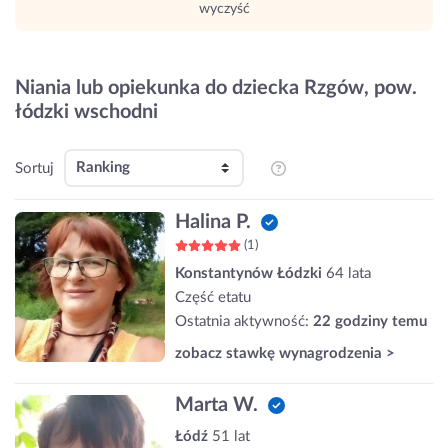
wyczyść
Niania lub opiekunka do dziecka Rzgów, pow.
łódzki wschodni
Sortuj
Halina P.
(1)
Konstantynów Łódzki
64 lata
Część etatu
Ostatnia aktywność:
22 godziny temu
zobacz stawkę wynagrodzenia >
Marta W.
Łódź
51 lat