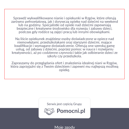
Sprawdź wykwalifikowane nianie i opiekunki w Rzgów, które oferują
zarówno pełnoetatową, jak i dorywczą opiekę nad dziećmi na weekend
lub na godziny. Specjalistki od opieki nad dziećmi zapewniają
bezpieczne i kreatywne środowisko dla rozwoju i zabawy dzieci,
podczas gdy rodzice są zajęci pracą lub innymi obowiązkami.
Na liście opiekunek znajdziesz osoby doświadczone w opiece nad
niemowlętami, przedszkolakami oraz starszymi dziećmi, mające
kwalifikacje i wymagane doświadczenie. Oferują one szeroką gamę
usług, od zabawy z dziećmi, poprzez pomoc w nauce i rozwijaniu
kreatywności, aż po codzienne czynności takie jak odbieranie dzieci ze
szkoły czy przedszkola.
Zapraszamy do przeglądania ofert i znalezienia idealnej niani w Rzgów,
która zaprzyjaźni się z Twoim dzieckiem i zapewni mu najlepszą możliwą
opiekę.
Moje zgody