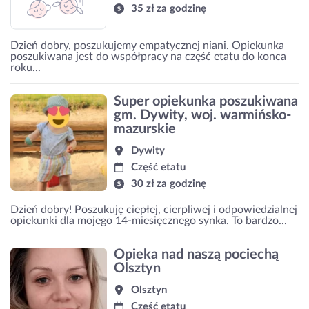
35 zł za godzinę
Dzień dobry, poszukujemy empatycznej niani. Opiekunka
poszukiwana jest do współpracy na część etatu do konca
roku...
Super opiekunka poszukiwana
gm. Dywity, woj. warmińsko-
mazurskie
Dywity
Część etatu
30 zł za godzinę
Dzień dobry! Poszukuję ciepłej, cierpliwej i odpowiedzialnej
opiekunki dla mojego 14-miesięcznego synka. To bardzo...
Opieka nad naszą pociechą
Olsztyn
Olsztyn
Część etatu