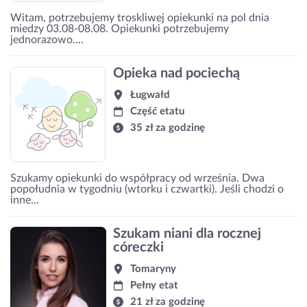
Witam, potrzebujemy troskliwej opiekunki na pol dnia
miedzy 03.08-08.08. Opiekunki potrzebujemy
jednorazowo....
Opieka nad pociechą
Ługwałd
Część etatu
35 zł za godzinę
Szukamy opiekunki do współpracy od września. Dwa
popołudnia w tygodniu (wtorku i czwartki). Jeśli chodzi o
inne...
Szukam niani dla rocznej
córeczki
Tomaryny
Pełny etat
21 zł za godzinę