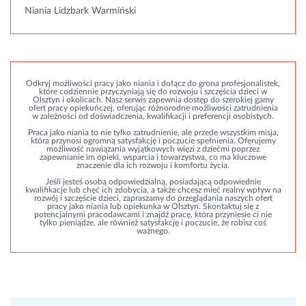
Niania Lidzbark Warmiński
Odkryj możliwości pracy jako niania i dołącz do grona profesjonalistek,
które codziennie przyczyniają się do rozwoju i szczęścia dzieci w
Olsztyn i okolicach. Nasz serwis zapewnia dostęp do szerokiej gamy
ofert pracy opiekuńczej, oferując różnorodne możliwości zatrudnienia
w zależności od doświadczenia, kwalifikacji i preferencji osobistych.
Praca jako niania to nie tylko zatrudnienie, ale przede wszystkim misja,
która przynosi ogromną satysfakcję i poczucie spełnienia. Oferujemy
możliwość nawiązania wyjątkowych więzi z dziećmi poprzez
zapewnianie im opieki, wsparcia i towarzystwa, co ma kluczowe
znaczenie dla ich rozwoju i komfortu życia.
Jeśli jesteś osobą odpowiedzialną, posiadającą odpowiednie
kwalifikacje lub chęć ich zdobycia, a także chcesz mieć realny wpływ na
rozwój i szczęście dzieci, zapraszamy do przeglądania naszych ofert
pracy jako niania lub opiekunka w Olsztyn. Skontaktuj się z
potencjalnymi pracodawcami i znajdź pracę, która przyniesie ci nie
tylko pieniądze, ale również satysfakcję i poczucie, że robisz coś
ważnego.