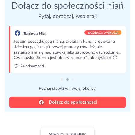
Dołącz do społeczności niań
Pytaj, doradzaj, wspieraj!
DYSKUSJA
iekuna
dzinie...
cie? 🙂
Dołącz do społeczności