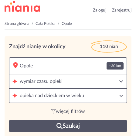
Zaloguj
Zarejestruj
Strona główna
Cała Polska
Opole
Znajdź nianię w okolicy
110 niań
+30 km
wymiar czasu opieki
opieka nad dzieckiem w wieku
więcej filtrów
Szukaj