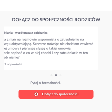
DOŁĄCZ DO SPOŁECZNOŚCI RODZICÓW
Niania - współpraca z opiekunką
Napiszcie prosze jakie są aktualne stawki w waszym mieście???
Niania zaproponowała 35 zł/h i zastanawiam się czy to
standardowa stawka??
Ile wy płacicie?
27 odpowiedzi
Poznaj stawki w Twojej okolicy.
Dołącz do społeczności