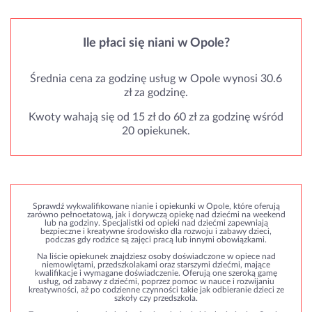
Ile płaci się niani w Opole?
Średnia cena za godzinę usług w Opole wynosi 30.6
zł za godzinę.
Kwoty wahają się od 15 zł do 60 zł za godzinę wśród
20 opiekunek.
Sprawdź wykwalifikowane nianie i opiekunki w Opole, które oferują
zarówno pełnoetatową, jak i dorywczą opiekę nad dziećmi na weekend
lub na godziny. Specjalistki od opieki nad dziećmi zapewniają
bezpieczne i kreatywne środowisko dla rozwoju i zabawy dzieci,
podczas gdy rodzice są zajęci pracą lub innymi obowiązkami.
Na liście opiekunek znajdziesz osoby doświadczone w opiece nad
niemowlętami, przedszkolakami oraz starszymi dziećmi, mające
kwalifikacje i wymagane doświadczenie. Oferują one szeroką gamę
usług, od zabawy z dziećmi, poprzez pomoc w nauce i rozwijaniu
kreatywności, aż po codzienne czynności takie jak odbieranie dzieci ze
szkoły czy przedszkola.
Zapraszamy do przeglądania ofert i znalezienia idealnej niani w Opole,
która zaprzyjaźni się z Twoim dzieckiem i zapewni mu najlepszą możliwą