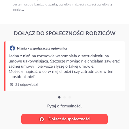
Jestem osobą bardzo otwartą, uwielbiam dzieci a dzieci uwielbiają
mnie....
DOŁĄCZ DO SPOŁECZNOŚCI RODZICÓW
ia - współpraca z opiekunką
 niań na rozmowie wspomniała o zatrudnieniu na
aktywniającą. Szczerze mówiąc nie chciałam zawierać
mowy i pierwsze słyszę o takiej umowie.
napisać o co w niej chodzi i czy zatrudniacie w ten
nianie?
powiedzi
Pytaj o formalności.
Dołącz do społeczności