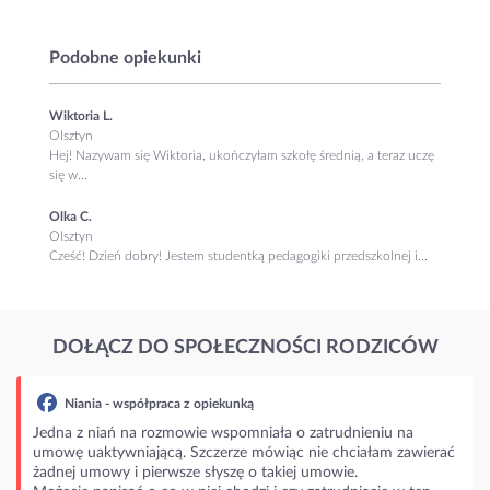
Podobne opiekunki
Wiktoria L.
Olsztyn
Hej! Nazywam się Wiktoria, ukończyłam szkołę średnią, a teraz uczę
się w...
Olka C.
Olsztyn
Cześć! Dzień dobry! Jestem studentką pedagogiki przedszkolnej i...
DOŁĄCZ DO SPOŁECZNOŚCI RODZICÓW
Niania - współpraca z opiekunką
Jedna z niań na rozmowie wspomniała o zatrudnieniu na
umowę uaktywniającą. Szczerze mówiąc nie chciałam zawierać
żadnej umowy i pierwsze słyszę o takiej umowie.