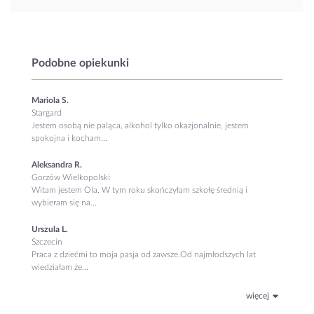
Podobne opiekunki
Mariola S.
Stargard
Jestem osobą nie paląca, alkohol tylko okazjonalnie, jestem
spokojna i kocham...
Aleksandra R.
Gorzów Wielkopolski
Witam jestem Ola. W tym roku skończyłam szkołę średnią i
wybieram się na...
Urszula L.
Szczecin
Praca z dziećmi to moja pasja od zawsze.Od najmłodszych lat
wiedziałam że...
więcej