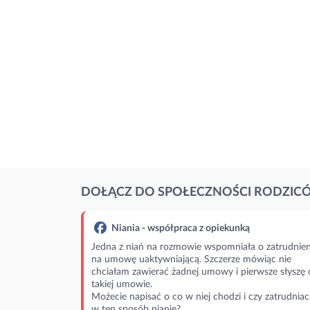
DOŁĄCZ DO SPOŁECZNOŚCI RODZIC
Niania - współpraca z opiekunką
Jedna z niań na rozmowie wspomniała o zatrudnien
na umowę uaktywniającą. Szczerze mówiąc nie
chciałam zawierać żadnej umowy i pierwsze słyszę 
takiej umowie.
Możecie napisać o co w niej chodzi i czy zatrudniac
w ten sposób nianie?