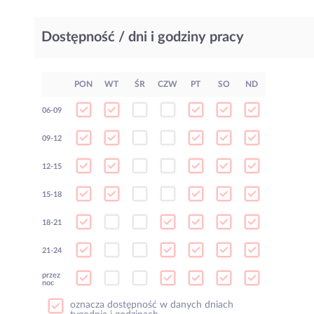
Dostępność / dni i godziny pracy
PON
WT
ŚR
CZW
PT
SO
ND
06-09
09-12
12-15
15-18
18-21
21-24
przez
noc
oznacza dostępność w danych dniach