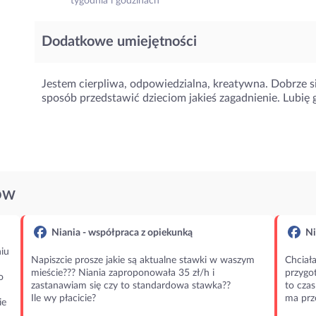
tygodnia i godzinach
Dodatkowe umiejętności
Jestem cierpliwa, odpowiedzialna, kreatywna. Dobrze 
sposób przedstawić dzieciom jakieś zagadnienie. Lubię g
ÓW
Niania - współpraca z opiekunką
Ni
iu
Napiszcie prosze jakie są aktualne stawki w waszym
Chciała
mieście??? Niania zaproponowała 35 zł/h i
przygot
o
zastanawiam się czy to standardowa stawka??
to czas
Ile wy płacicie?
ma prz
ie