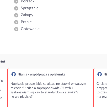
Porządki
Sprzątanie
Zakupy
Pranie
Gotowanie
ÓW
Niania - współpraca z opiekunką
Ni
iu
Napiszcie prosze jakie są aktualne stawki w waszym
Chciała
mieście??? Niania zaproponowała 35 zł/h i
przygot
o
zastanawiam się czy to standardowa stawka??
to czas
Ile wy płacicie?
ma prz
ie