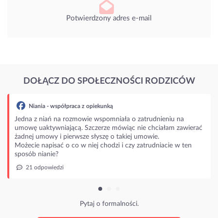
Potwierdzony adres e-mail
DOŁĄCZ DO SPOŁECZNOŚCI RODZICÓW
Niania - współpraca z opiekunką
na z niań na rozmowie wspomniała o zatrudnieniu na
wę uaktywniającą. Szczerze mówiąc nie chciałam zawierać
nej umowy i pierwsze słyszę o takiej umowie.
ecie napisać o co w niej chodzi i czy zatrudniacie w ten
sób nianie?
21 odpowiedzi
Pytaj o formalności.