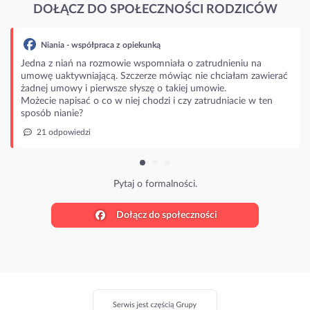
DOŁĄCZ DO SPOŁECZNOŚCI RODZICÓW
łpraca z opiekunką
 rozmowie wspomniała o zatrudnieniu na
jącą. Szczerze mówiąc nie chciałam zawierać
ierwsze słyszę o takiej umowie.
o co w niej chodzi i czy zatrudniacie w ten
Pytaj o formalności.
Dołącz do społeczności