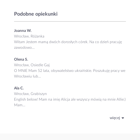
Podobne opiekunki
Joanna W.
Wrocław, Różanka
Witam Jestem mamą dwóch dorosłych córek. Na co dzień pracuję
zawodowo...
Olena S.
Wrocław, Osiedle Gaj
O MNIE Mam 52 lata, obywatelstwo ukraińskie. Poszukuję pracy we
Wrocławiu lub...
Ala C.
Wrocław, Grabiszyn
English below! Mam na imię Alicja ale wszyscy mówią na mnie Allie:)
Mam...
więcej