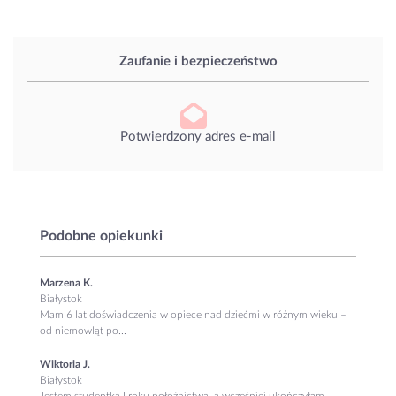
Zaufanie i bezpieczeństwo
Potwierdzony adres e-mail
Podobne opiekunki
Marzena K.
Białystok
Mam 6 lat doświadczenia w opiece nad dziećmi w różnym wieku –
od niemowląt po...
Wiktoria J.
Białystok
Jestem studentką I roku położnictwa, a wcześniej ukończyłam