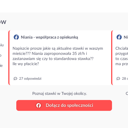
ÓW
Niania - współpraca z opiekunką
Ni
iu
Napiszcie prosze jakie są aktualne stawki w waszym
Chciała
mieście??? Niania zaproponowała 35 zł/h i
przygot
o
zastanawiam się czy to standardowa stawka??
to czas
Ile wy płacicie?
ma prz
ie
27 odpowiedzi
28 
Poznaj stawki w Twojej okolicy.
O
Dołącz do społeczności