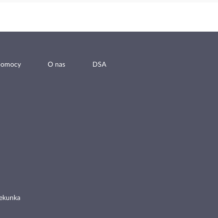
pomocy
O nas
DSA
ekunka