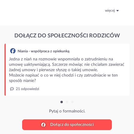
więcej
DOŁĄCZ DO SPOŁECZNOŚCI RODZICÓW
łpraca z opiekunką
 rozmowie wspomniała o zatrudnieniu na
jącą. Szczerze mówiąc nie chciałam zawierać
ierwsze słyszę o takiej umowie.
o co w niej chodzi i czy zatrudniacie w ten
Pytaj o formalności.
Dołącz do społeczności