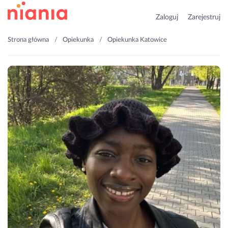
Zaloguj
Zarejestruj
Strona główna
Opiekunka
Opiekunka Katowice