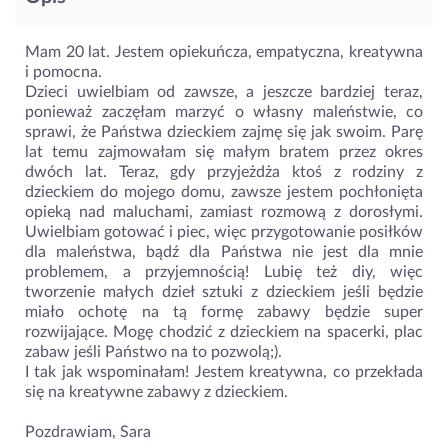
Mam 20 lat. Jestem opiekuńcza, empatyczna, kreatywna
i pomocna.
Dzieci uwielbiam od zawsze, a jeszcze bardziej teraz,
ponieważ zaczęłam marzyć o własny maleństwie, co
sprawi, że Państwa dzieckiem zajmę się jak swoim. Parę
lat temu zajmowałam się małym bratem przez okres
dwóch lat. Teraz, gdy przyjeżdża ktoś z rodziny z
dzieckiem do mojego domu, zawsze jestem pochłonięta
opieką nad maluchami, zamiast rozmową z dorosłymi.
Uwielbiam gotować i piec, więc przygotowanie posiłków
dla maleństwa, bądź dla Państwa nie jest dla mnie
problemem, a przyjemnością! Lubię też diy, więc
tworzenie małych dzieł sztuki z dzieckiem jeśli będzie
miało ochotę na tą formę zabawy będzie super
rozwijające. Mogę chodzić z dzieckiem na spacerki, plac
zabaw jeśli Państwo na to pozwolą;).
I tak jak wspominałam! Jestem kreatywna, co przekłada
się na kreatywne zabawy z dzieckiem.
Pozdrawiam, Sara