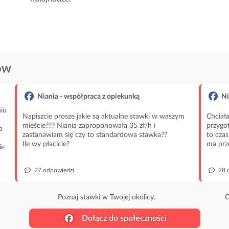
ÓW
Niania - współpraca z opiekunką
Ni
iu
Napiszcie prosze jakie są aktualne stawki w waszym
Chciała
mieście??? Niania zaproponowała 35 zł/h i
przygot
o
zastanawiam się czy to standardowa stawka??
to czas
Ile wy płacicie?
ma prz
ie
27 odpowiedzi
28 
Poznaj stawki w Twojej okolicy.
O
Dołącz do społeczności