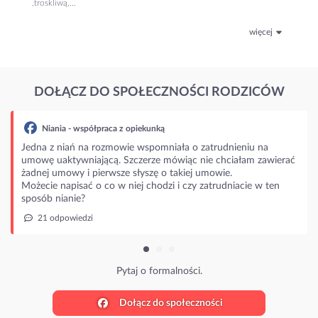
,troskliwą,...
więcej
DOŁĄCZ DO SPOŁECZNOŚCI RODZICÓW
ia - współpraca z opiekunką
 niań na rozmowie wspomniała o zatrudnieniu na
aktywniającą. Szczerze mówiąc nie chciałam zawierać
mowy i pierwsze słyszę o takiej umowie.
napisać o co w niej chodzi i czy zatrudniacie w ten
nianie?
powiedzi
Pytaj o formalności.
Dołącz do społeczności