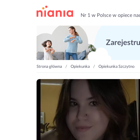
Nr 1 w Polsce w opiece na
Zarejestruj
Strona główna
Opiekunka
Opiekunka Szczytno