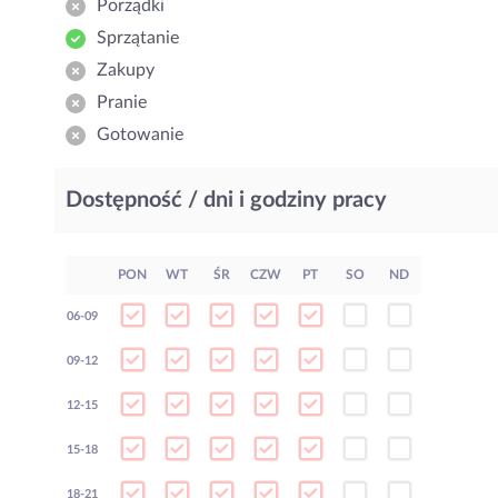
Porządki
Sprzątanie
Zakupy
Pranie
Gotowanie
Dostępność / dni i godziny pracy
PON
WT
ŚR
CZW
PT
SO
ND
06-09
09-12
12-15
15-18
18-21