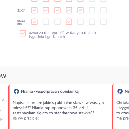
21-24
przez
noc
oznacza dostępność w danych dniach
tygodnia i godzinach
ÓW
Niania - współpraca z opiekunką
Ni
iu
Napiszcie prosze jakie są aktualne stawki w waszym
Chciała
mieście??? Niania zaproponowała 35 zł/h i
przygot
o
zastanawiam się czy to standardowa stawka??
to czas
Ile wy płacicie?
ma prz
ie