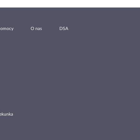
pomocy
O nas
DSA
ekunka