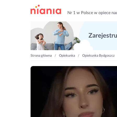
Nr 1 w Polsce w opiece na
Zarejestruj
Strona główna
Opiekunka
Opiekunka Bydgoszcz