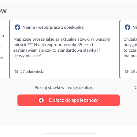
ÓW
Niania - współpraca z opiekunką
Ni
iu
Napiszcie prosze jakie są aktualne stawki w waszym
Chciała
mieście??? Niania zaproponowała 35 zł/h i
przygot
o
zastanawiam się czy to standardowa stawka??
to czas
Ile wy płacicie?
ma prz
ie
27 odpowiedzi
28 
Poznaj stawki w Twojej okolicy.
O
Dołącz do społeczności