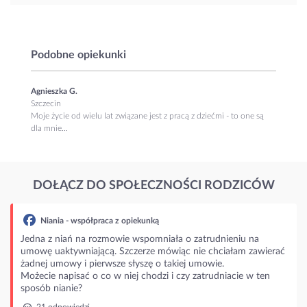
Podobne opiekunki
Agnieszka G.
Szczecin
Moje życie od wielu lat związane jest z pracą z dziećmi - to one są
dla mnie...
DOŁĄCZ DO SPOŁECZNOŚCI RODZICÓW
ia - współpraca z opiekunką
 niań na rozmowie wspomniała o zatrudnieniu na
aktywniającą. Szczerze mówiąc nie chciałam zawierać
mowy i pierwsze słyszę o takiej umowie.
napisać o co w niej chodzi i czy zatrudniacie w ten
nianie?
powiedzi