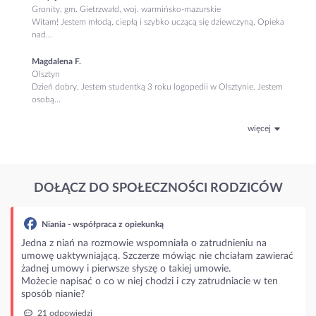
Gronity, gm. Gietrzwałd, woj. warmińsko-mazurskie
Witam! Jestem młodą, ciepłą i szybko uczącą się dziewczyną. Opieka
nad...
Magdalena F.
Olsztyn
Dzień dobry, Jestem studentką 3 roku logopedii w Olsztynie. Jestem
osobą...
więcej
DOŁĄCZ DO SPOŁECZNOŚCI RODZICÓW
rudnieniu na
chciałam zawierać
wie.
rudniacie w ten