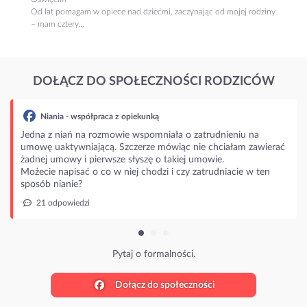
Od lat pomagam w opiece nad dziećmi, zaczynając od mojej rodziny
– mam cztery...
DOŁĄCZ DO SPOŁECZNOŚCI RODZICÓW
ia - współpraca z opiekunką
 niań na rozmowie wspomniała o zatrudnieniu na
aktywniającą. Szczerze mówiąc nie chciałam zawierać
mowy i pierwsze słyszę o takiej umowie.
napisać o co w niej chodzi i czy zatrudniacie w ten
nianie?
powiedzi
Pytaj o formalności.
Dołącz do społeczności