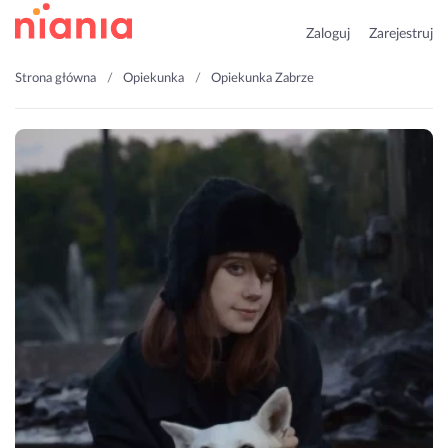
Zaloguj
Zarejestruj
Strona główna
Opiekunka
Opiekunka Zabrze