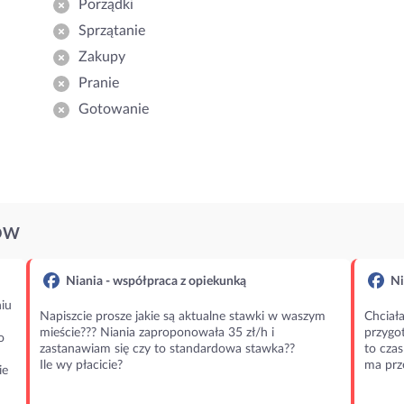
Porządki
Sprzątanie
Zakupy
Pranie
Gotowanie
ÓW
Niania - współpraca z opiekunką
Ni
iu
Napiszcie prosze jakie są aktualne stawki w waszym
Chciała
mieście??? Niania zaproponowała 35 zł/h i
przygot
o
zastanawiam się czy to standardowa stawka??
to czas
Ile wy płacicie?
ma prz
ie