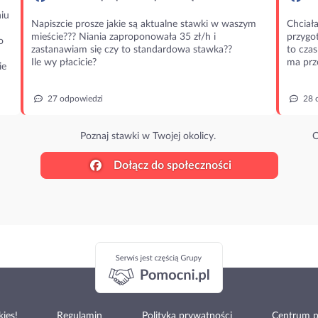
iu
Napiszcie prosze jakie są aktualne stawki w waszym
Chciała
mieście??? Niania zaproponowała 35 zł/h i
przygot
o
zastanawiam się czy to standardowa stawka??
to czas
Ile wy płacicie?
ma prz
ie
27 odpowiedzi
28 
Poznaj stawki w Twojej okolicy.
O
Dołącz do społeczności
ies!
Regulamin
Polityka prywatności
Centrum 