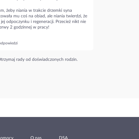
m, żeby niania w trakcie drzemki syna
owała mu coś na obiad, ale niania twierdzi, że
 jej odpoczynku i regeneracji. Przecież nikt nie
erwy 2 godzinnej w pracy!
odpowiedzi
trzymaj rady od doświadczonych rodzin.
pomocy
O nas
DSA