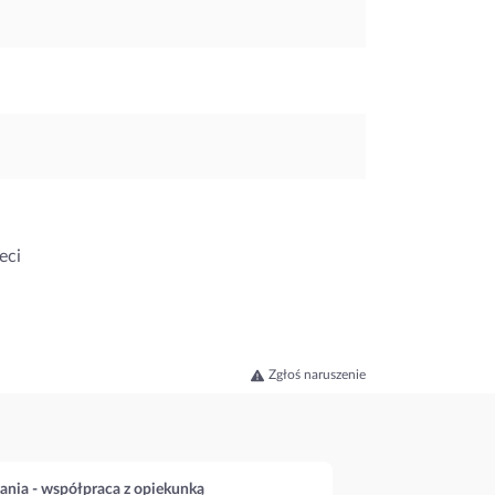
eci
Zgłoś naruszenie
ania - współpraca z opiekunką