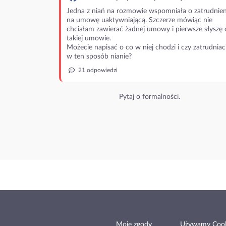
Jedna z niań na rozmowie wspomniała o zatrudnien
na umowę uaktywniającą. Szczerze mówiąc nie
chciałam zawierać żadnej umowy i pierwsze słyszę 
takiej umowie.
Możecie napisać o co w niej chodzi i czy zatrudniac
w ten sposób nianie?
21 odpowiedzi
Pytaj o formalności.
Moje zgody
Używamy Cook