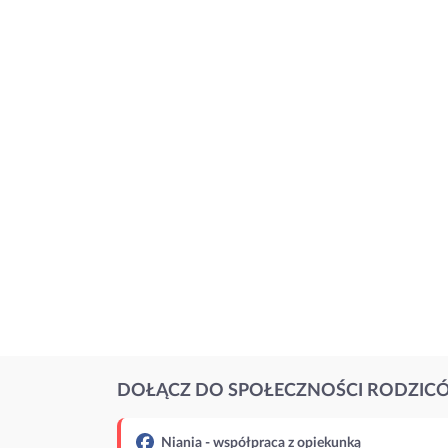
DOŁĄCZ DO SPOŁECZNOŚCI RODZIC
Niania - współpraca z opiekunką