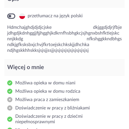
przetłumacz na język polski
Hdmchajghdjdjdjcjske dkjggdjdjrjfbje
jdhgdjkdnhggjjfjjhgghjkdkrnfhsbhgkcjsjhgnxbshfktiejskc
nnjkkdg nfkshggkkndbhgs
ndkjgfksksbxjchvjfkrtoejskchkskjjdhchka
ndjhgskkhhskksjsjsjjssjjsjsjsjsjsjsjsjsjsjsjsj
Więcej o mnie
Możliwa opieka w domu niani
Możliwa opieka w domu rodzica
Możliwa praca z zamieszkaniem
Doświadczenie w pracy z bliźniakami
Doświadczenie w pracy z dziećmi
niepełnosprawnymi