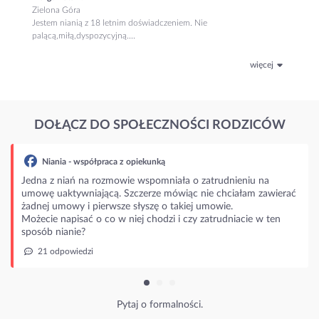
Zielona Góra
Jestem nianią z 18 letnim doświadczeniem. Nie
palącą,miłą,dyspozycyjną....
więcej
DOŁĄCZ DO SPOŁECZNOŚCI RODZICÓW
Niania - współpraca z opiekunką
Jedna z niań na rozmowie wspomniała o zatrudnieniu na
umowę uaktywniającą. Szczerze mówiąc nie chciałam zawierać
żadnej umowy i pierwsze słyszę o takiej umowie.
Możecie napisać o co w niej chodzi i czy zatrudniacie w ten
sposób nianie?
21 odpowiedzi
Pytaj o formalności.