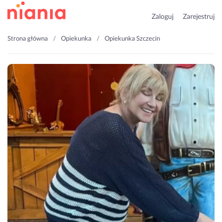
Zaloguj
Zarejestruj
Strona główna
Opiekunka
Opiekunka Szczecin