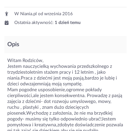
W Niania.pl od
września 2016
Ostatnia aktywność:
1 dzień temu
Opis
Witam Rodziców,
Jestem nauczycielką wychowania przedszkolnego z
trzydziestoletnim stażem pracy i 12 letnim , jako
niania.Praca z dziećmi jest moją pasją,bardzo je lubię i
dzieci odwzajemniają moją sympatię.
Mam pogodne usposobienie,ogromne pokłady
cierpliwości,ale jestem konsekwentna. Prowadzę z pasją
zajęcia z dziećmi- dot rozwoju umyslowego, mowy,
ruchu , plastyki , znam dużo dziecięcych
piosenek.Wychodzę z założenia, że nie ma brzydkiej
pogody- musimy się tylko odpowiednio ubrać!Jestem
pomysłowa i kreatywna,zdobyte doświadczenie pozwala
mi tak zająć się dzieckiem,aby się nie nudziło.