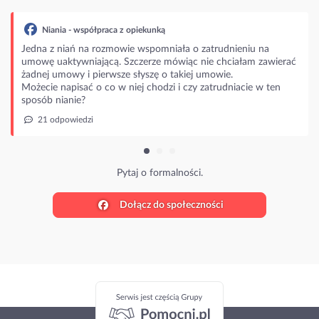
łpraca z opiekunką
 rozmowie wspomniała o zatrudnieniu na
jącą. Szczerze mówiąc nie chciałam zawierać
ierwsze słyszę o takiej umowie.
o co w niej chodzi i czy zatrudniacie w ten
Pytaj o formalności.
Dołącz do społeczności