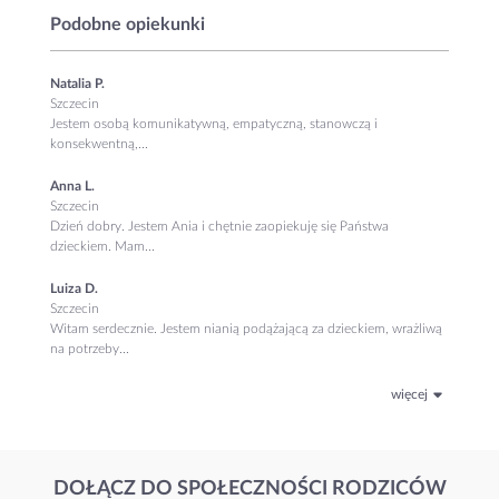
Podobne opiekunki
Natalia P.
Szczecin
Jestem osobą komunikatywną, empatyczną, stanowczą i
konsekwentną,...
Anna L.
Szczecin
Dzień dobry. Jestem Ania i chętnie zaopiekuję się Państwa
dzieckiem. Mam...
Luiza D.
Szczecin
Witam serdecznie. Jestem nianią podążającą za dzieckiem, wrażliwą
na potrzeby...
więcej
DOŁĄCZ DO SPOŁECZNOŚCI RODZICÓW