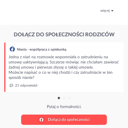
więcej
DOŁĄCZ DO SPOŁECZNOŚCI RODZICÓW
Niania - współpraca z opiekunką
edna z niań na rozmowie wspomniała o zatrudnieniu na
mowę uaktywniającą. Szczerze mówiąc nie chciałam zawierać
adnej umowy i pierwsze słyszę o takiej umowie.
żecie napisać o co w niej chodzi i czy zatrudniacie w ten
posób nianie?
21 odpowiedzi
Pytaj o formalności.
Dołącz do społeczności