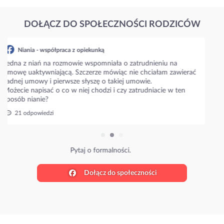
DOŁĄCZ DO SPOŁECZNOŚCI RODZICÓW
Niania - współpraca z opiekunką
Napiszcie prosze jakie są aktualne stawki w waszym mieście???
Niania zaproponowała 35 zł/h i zastanawiam się czy to
standardowa stawka??
Ile wy płacicie?
27 odpowiedzi
Poznaj stawki w Twojej okolicy.
Dołącz do społeczności