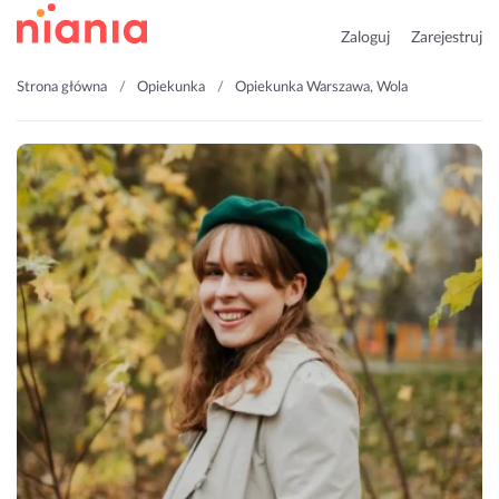
Zaloguj
Zarejestruj
Strona główna
Opiekunka
Opiekunka Warszawa, Wola