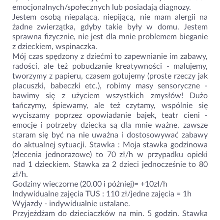
emocjonalnych/społecznych lub posiadają diagnozy.
Jestem osobą niepalącą, niepijącą, nie mam alergii na
żadne zwierzątka, gdyby takie były w domu. Jestem
sprawna fizycznie, nie jest dla mnie problemem bieganie
z dzieckiem, wspinaczka.
Mój czas spędzony z dziećmi to zapewnianie im zabawy,
radości, ale też pobudzanie kreatywności - malujemy,
tworzymy z papieru, czasem gotujemy (proste rzeczy jak
placuszki, babeczki etc.), robimy masy sensoryczne -
bawimy się z użyciem wszystkich zmysłów! Dużo
tańczymy, śpiewamy, ale też czytamy, wspólnie się
wyciszamy poprzez opowiadanie bajek, teatr cieni -
emocje i potrzeby dziecka są dla mnie ważne, zawsze
staram się być na nie uważna i dostosowywać zabawy
do aktualnej sytuacji. Stawka : Moja stawka godzinowa
(zlecenia jednorazowe) to 70 zł/h w przypadku opieki
nad 1 dzieckiem. Stawka za 2 dzieci jednocześnie to 80
zł/h.
Godziny wieczorne (20.00 i później)= +10zł/h
Indywidualne zajęcia TUS : 110 zł/jedne zajęcia = 1h
Wyjazdy - indywidualnie ustalane.
Przyjeżdżam do dzieciaczków na min. 5 godzin. Stawka