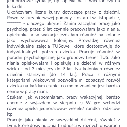
jednorazowe sytuacje, np. opieka na 1 wieczór czy na
kilka dni.
Ukończyłam liczne kursy dotyczące pracy z dziećmi.
Również kurs pierwszej pomocy - ostatni w listopadzie,
*******
- dlaczego ukryte?
Zanim zaczęłam pracę jako
psycholog, przez 6 lat czynnie pracowałam jako niania,
opiekunka, a w wakacje jeździłam również na kolonie
jako wychowawca kolonijny. Prowadzę również
indywidualne zajęcia TUSowe, które dostosowuję do
indywidualnych potrzeb dziecka. Pracuję również w
poradni psychologicznej jako grupowy trener TUS. Jako
niania opiekowałam i opiekuję się dziećmi w różnym
wieku - od 3 miesięcy do 9 lat. Na koloniach również
dziećmi starszymi (do 14 lat). Praca z różnymi
kategoriami wiekowymi pozwoliła mi zobaczyć rozwój
dziecka na każdym etapie, co moim zdaniem jest bardzo
cenne w pracy niani.
Szukam, jak wspomniałam, pracy wakacyjnej, bardzo
chętnie z wyjazdem w sierpniu. :) W grę wchodzi
również opieka jednorazowa- wesele/ randka rodziców
itp.
Pracuję jako niania ze wszystkimi dziećmi, również z
tymi, które doświadczają trudności w różnych obszarach