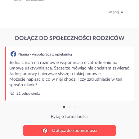
więcej
DOŁĄCZ DO SPOŁECZNOŚCI RODZICÓW
ia - współpraca z opiekunką
 niań na rozmowie wspomniała o zatrudnieniu na
aktywniającą. Szczerze mówiąc nie chciałam zawierać
mowy i pierwsze słyszę o takiej umowie.
napisać o co w niej chodzi i czy zatrudniacie w ten
nianie?
powiedzi
Pytaj o formalności.
Dołącz do społeczności