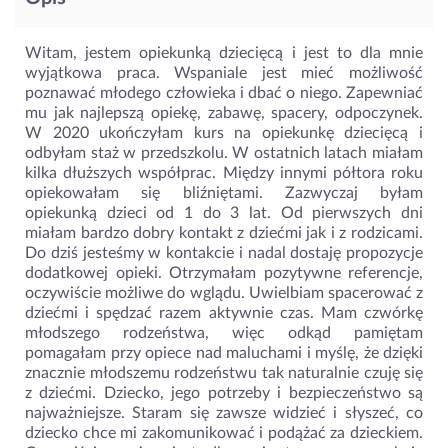
Witam, jestem opiekunką dziecięcą i jest to dla mnie
wyjątkowa praca. Wspaniale jest mieć możliwość
poznawać młodego człowieka i dbać o niego. Zapewniać
mu jak najlepszą opiekę, zabawę, spacery, odpoczynek.
W 2020 ukończyłam kurs na opiekunkę dziecięcą i
odbyłam staż w przedszkolu. W ostatnich latach miałam
kilka dłuższych współprac. Między innymi półtora roku
opiekowałam się bliźniętami. Zazwyczaj byłam
opiekunką dzieci od 1 do 3 lat. Od pierwszych dni
miałam bardzo dobry kontakt z dziećmi jak i z rodzicami.
Do dziś jesteśmy w kontakcie i nadal dostaję propozycje
dodatkowej opieki. Otrzymałam pozytywne referencje,
oczywiście możliwe do wglądu. Uwielbiam spacerować z
dziećmi i spędzać razem aktywnie czas. Mam czwórkę
młodszego rodzeństwa, więc odkąd pamiętam
pomagałam przy opiece nad maluchami i myślę, że dzięki
znacznie młodszemu rodzeństwu tak naturalnie czuję się
z dziećmi. Dziecko, jego potrzeby i bezpieczeństwo są
najważniejsze. Staram się zawsze widzieć i słyszeć, co
dziecko chce mi zakomunikować i podążać za dzieckiem.