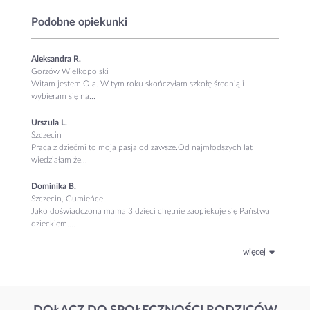
Podobne opiekunki
Aleksandra R.
Gorzów Wielkopolski
Witam jestem Ola. W tym roku skończyłam szkołę średnią i
wybieram się na...
Urszula L.
Szczecin
Praca z dziećmi to moja pasja od zawsze.Od najmłodszych lat
wiedziałam że...
Dominika B.
Szczecin, Gumieńce
Jako doświadczona mama 3 dzieci chętnie zaopiekuję się Państwa
dzieckiem....
więcej