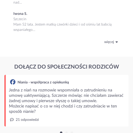
nad...
Iwona S.
Szczecin
Mam 52 lata. Jestem matką czwórki dzieci i od ośmiu lat babcią
wspaniałego...
więcej
DOŁĄCZ DO SPOŁECZNOŚCI RODZICÓW
Niania - współpraca z opiekunką
edna z niań na rozmowie wspomniała o zatrudnieniu na
mowę uaktywniającą. Szczerze mówiąc nie chciałam zawierać
adnej umowy i pierwsze słyszę o takiej umowie.
żecie napisać o co w niej chodzi i czy zatrudniacie w ten
posób nianie?
21 odpowiedzi