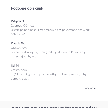
Podobne opiekunki
Patrycja O.
Dąbrowa Górnicza
Jestem pełną empatii i zaangażowania w powierzone obowiązki
30latką. W tym...
Klaudia W.
Częstochowa
Jestem studentką więc pracę traktuje dorywczo Posiadam już
wcześniej zdobyte...
Nel M.
Częstochowa
Hej! Jestem tegoroczną maturzystką i szukam sposobu, żeby
dorobić, a że...
więcej