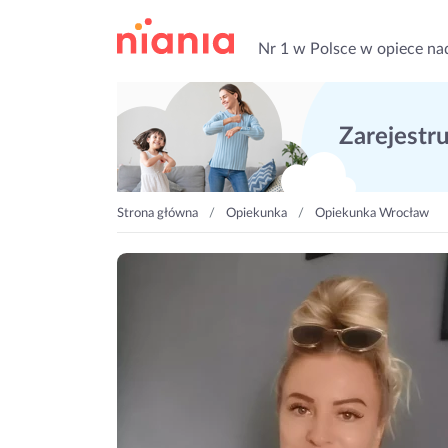
Nr 1 w Polsce w opiece na
Zarejestruj
Strona główna
Opiekunka
Opiekunka Wrocław