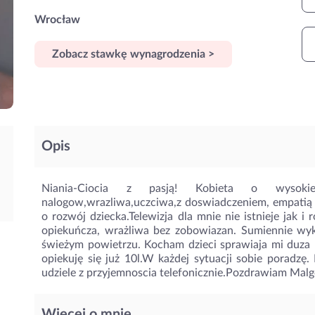
Wrocław
Zobacz stawkę wynagrodzenia >
Opis
Niania-Ciocia z pasją! Kobieta o wysokiej k
nalogow,wrazliwa,uczciwa,z doswiadczeniem, empatią 
o rozwój dziecka.Telewizja dla mnie nie istnieje jak i
opiekuńcza, wrażliwa bez zobowiazan. Sumiennie wy
świeżym powietrzu. Kocham dzieci sprawiaja mi duza 
opiekuję się już 10l.W każdej sytuacji sobie poradzę.
udziele z przyjemnoscia telefonicznie.Pozdrawiam Malg
Więcej o mnie