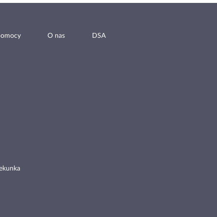
pomocy
O nas
DSA
ekunka