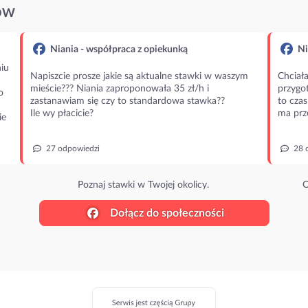
ÓW
Niania - współpraca z opiekunką
Ni
iu
Napiszcie prosze jakie są aktualne stawki w waszym
Chciała
mieście??? Niania zaproponowała 35 zł/h i
przygot
o
zastanawiam się czy to standardowa stawka??
to czas
Ile wy płacicie?
ma prz
ie
27 odpowiedzi
28 
Poznaj stawki w Twojej okolicy.
O
Dołącz do społeczności