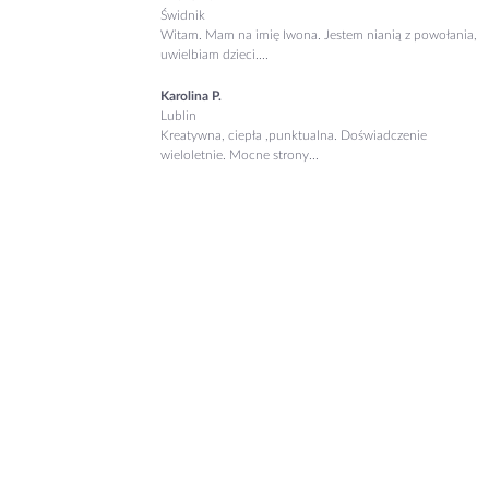
Świdnik
Witam. Mam na imię Iwona. Jestem nianią z powołania,
uwielbiam dzieci....
Karolina P.
Lublin
Kreatywna, ciepła ,punktualna. Doświadczenie
wieloletnie. Mocne strony...