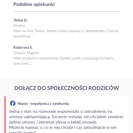
Podobne opiekunki
Teresa D.
Olsztyn
Mam na imię Teresa. Jestem osobą niepalącą i abstynentką. Chętnie
zaopiekuję...
Katarzyna S.
Olsztyn, Nagórki
Mam przyjazne usposobienie, bardzo szybko nawiązuję kontakt z
dzieckiem....
DOŁĄCZ DO SPOŁECZNOŚCI RODZICÓW
Niania - współpraca z opiekunką
Jedna z niań na rozmowie wspomniała o zatrudnieniu na
umowę uaktywniającą. Szczerze mówiąc nie chciałam zawierać
żadnej umowy i pierwsze słyszę o takiej umowie.
Możecie napisać o co w niej chodzi i czy zatrudniacie w ten
sposób nianie?