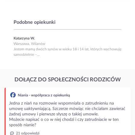
Podobne opiekunki
Katarzyna W.
Warszawa, Wilanów
Jestem mamą dwóch synów w wieku 18 i 14 lat, których wychowuję
samodzielnie –...
DOŁĄCZ DO SPOŁECZNOŚCI RODZICÓW
ia - współpraca z opiekunką
 niań na rozmowie wspomniała o zatrudnieniu na
aktywniającą. Szczerze mówiąc nie chciałam zawierać
mowy i pierwsze słyszę o takiej umowie.
napisać o co w niej chodzi i czy zatrudniacie w ten
nianie?
powiedzi