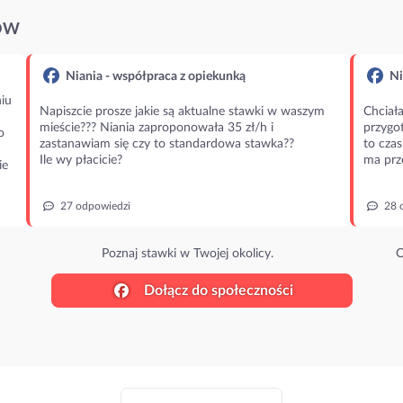
ÓW
Niania - współpraca z opiekunką
Ni
iu
Napiszcie prosze jakie są aktualne stawki w waszym
Chciała
mieście??? Niania zaproponowała 35 zł/h i
przygot
o
zastanawiam się czy to standardowa stawka??
to czas
Ile wy płacicie?
ma prz
ie
27 odpowiedzi
28 
Poznaj stawki w Twojej okolicy.
O
Dołącz do społeczności