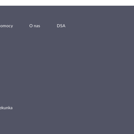
pomocy
O nas
DSA
ekunka