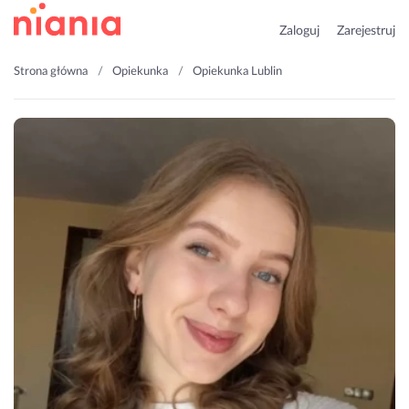
Zaloguj
Zarejestruj
Strona główna
Opiekunka
Opiekunka Lublin