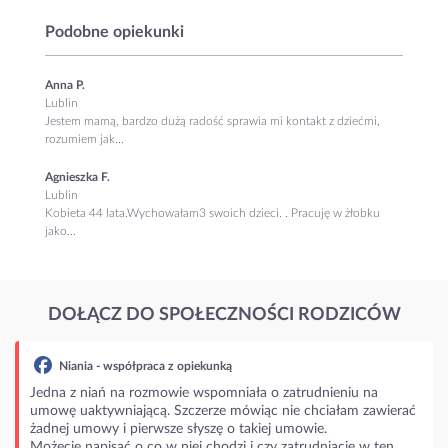
Podobne opiekunki
Anna P.
Lublin
Jestem mamą, bardzo dużą radość sprawia mi kontakt z dziećmi,
rozumiem jak...
Agnieszka F.
Lublin
Kobieta 44 lata.Wychowałam3 swoich dzieci. . Pracuję w żłobku
jako...
DOŁĄCZ DO SPOŁECZNOŚCI RODZICÓW
ania - współpraca z opiekunką
 z niań na rozmowie wspomniała o zatrudnieniu na
 uaktywniającą. Szczerze mówiąc nie chciałam zawierać
j umowy i pierwsze słyszę o takiej umowie.
ie napisać o co w niej chodzi i czy zatrudniacie w ten