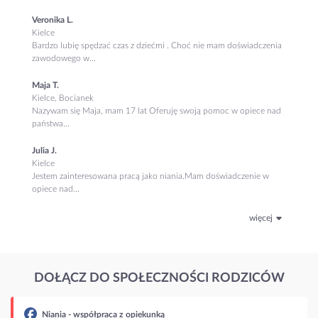
Veronika L.
Kielce
Bardzo lubię spędzać czas z dziećmi . Choć nie mam doświadczenia
zawodowego w...
Maja T.
Kielce, Bocianek
Nazywam się Maja, mam 17 lat Oferuję swoją pomoc w opiece nad
państwa...
Julia J.
Kielce
Jestem zainteresowana pracą jako niania.Mam doświadczenie w
opiece nad...
więcej
DOŁĄCZ DO SPOŁECZNOŚCI RODZICÓW
Niania - współpraca z opiekunką