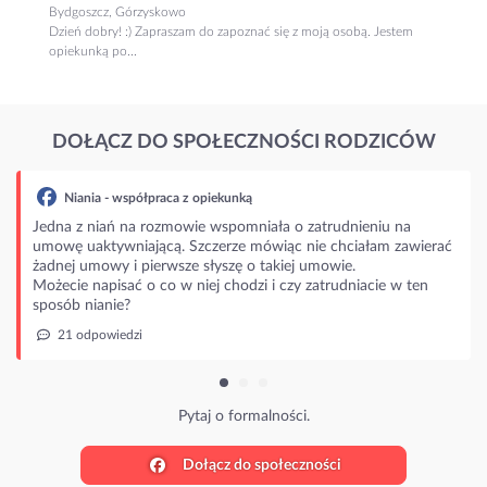
Bydgoszcz, Górzyskowo
Dzień dobry! :) Zapraszam do zapoznać się z moją osobą. Jestem
opiekunką po...
DOŁĄCZ DO SPOŁECZNOŚCI RODZICÓW
ia - współpraca z opiekunką
 niań na rozmowie wspomniała o zatrudnieniu na
aktywniającą. Szczerze mówiąc nie chciałam zawierać
mowy i pierwsze słyszę o takiej umowie.
napisać o co w niej chodzi i czy zatrudniacie w ten
nianie?
powiedzi
Pytaj o formalności.
Dołącz do społeczności