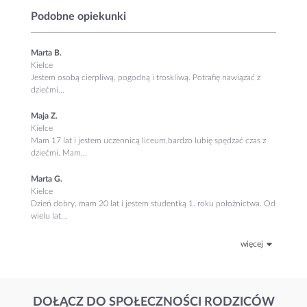
Podobne opiekunki
Marta B.
Kielce
Jestem osobą cierpliwą, pogodną i troskliwą. Potrafię nawiązać z
dziećmi...
Maja Z.
Kielce
Mam 17 lat i jestem uczennicą liceum,bardzo lubię spędzać czas z
dziećmi. Mam...
Marta G.
Kielce
Dzień dobry, mam 20 lat i jestem studentką 1. roku położnictwa. Od
wielu lat...
więcej
DOŁĄCZ DO SPOŁECZNOŚCI RODZICÓW