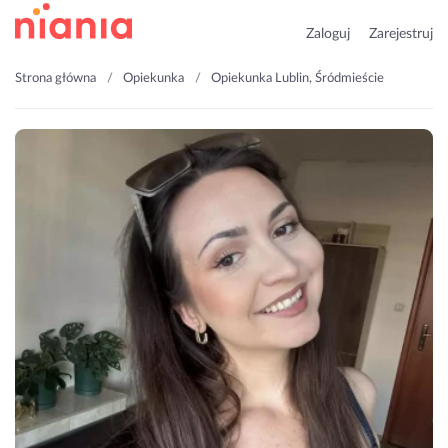
Zaloguj
Zarejestruj
Strona główna
Opiekunka
Opiekunka Lublin, Śródmieście