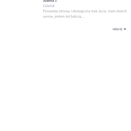
Joanna J.
Gdańsk
Prowadzę zdrowy i ekologiczny tryb życia, mam dwóch
synów, jestem też babcią....
więcej