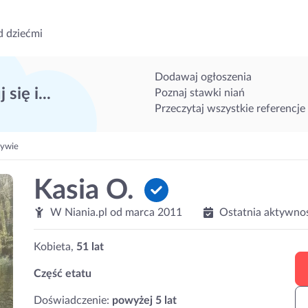
d dziećmi
Dodawaj ogłoszenia
 się i...
Poznaj stawki niań
Przeczytaj wszystkie referencje
sywie
Kasia O.
W Niania.pl od
marca 2011
Ostatnia aktywno
Kobieta,
51 lat
Część etatu
Doświadczenie:
powyżej 5 lat