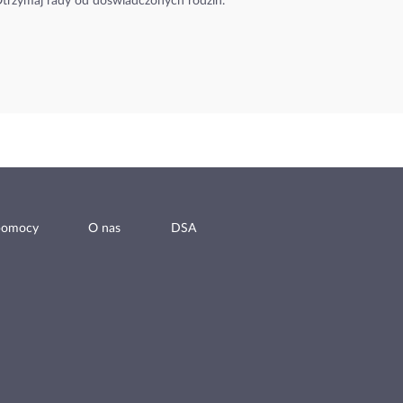
trzymaj rady od doświadczonych rodzin.
pomocy
O nas
DSA