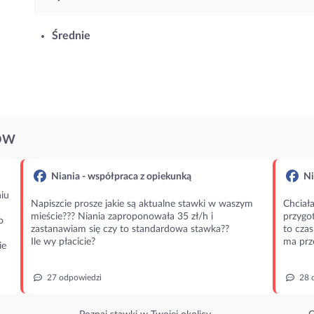
Średnie
ÓW
Niania - współpraca z opiekunką
Ni
iu
Napiszcie prosze jakie są aktualne stawki w waszym
Chciała
mieście??? Niania zaproponowała 35 zł/h i
przygot
o
zastanawiam się czy to standardowa stawka??
to czas
Ile wy płacicie?
ma prz
ie
27 odpowiedzi
28 