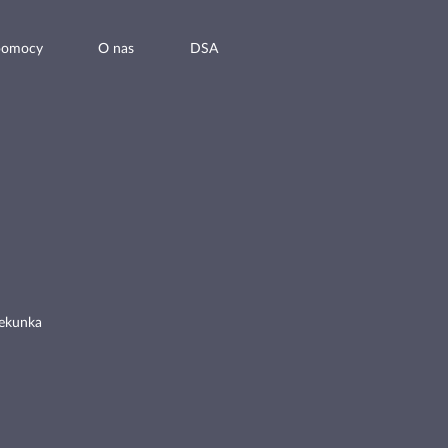
pomocy
O nas
DSA
ekunka