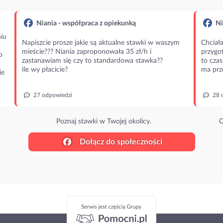
Niania - współpraca z opiekunką
Ni
iu
Napiszcie prosze jakie są aktualne stawki w waszym
Chciała
mieście??? Niania zaproponowała 35 zł/h i
przygot
o
zastanawiam się czy to standardowa stawka??
to czas
Ile wy płacicie?
ma prz
ie
27 odpowiedzi
28 
Poznaj stawki w Twojej okolicy.
O
Dołącz do społeczności