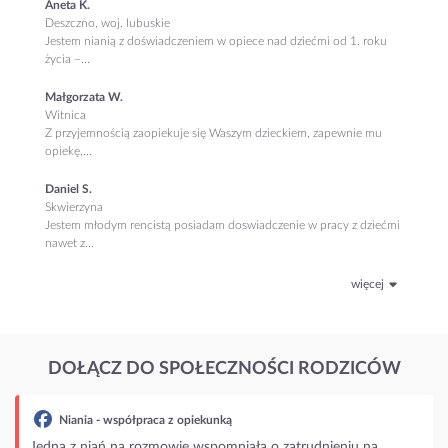
Aneta K.
Deszczno, woj. lubuskie
Jestem nianią z doświadczeniem w opiece nad dziećmi od 1. roku
życia –...
Małgorzata W.
Witnica
Z przyjemnością zaopiekuje się Waszym dzieckiem, zapewnie mu
opiekę,...
Daniel S.
Skwierzyna
Jestem młodym rencistą posiadam doswiadczenie w pracy z dziećmi
nawet z...
więcej
DOŁĄCZ DO SPOŁECZNOŚCI RODZICÓW
Niania - współpraca z opiekunką
Jedna z niań na rozmowie wspomniała o zatrudnieniu na