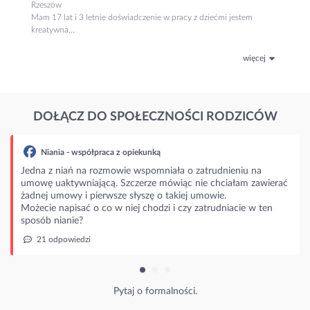
Rzeszów
Mam 17 lat i 3 letnie doświadczenie w pracy z dziećmi jestem
kreatywna...
więcej
DOŁĄCZ DO SPOŁECZNOŚCI RODZICÓW
aca z opiekunką
zmowie wspomniała o zatrudnieniu na
ą. Szczerze mówiąc nie chciałam zawierać
rwsze słyszę o takiej umowie.
o w niej chodzi i czy zatrudniacie w ten
Pytaj o formalności.