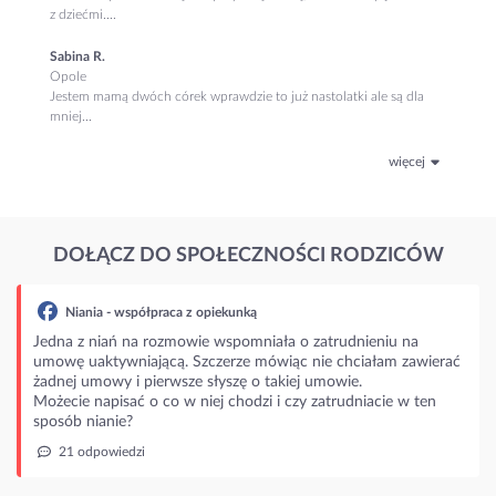
z dziećmi....
Sabina R.
Opole
Jestem mamą dwóch córek wprawdzie to już nastolatki ale są dla
mniej...
więcej
DOŁĄCZ DO SPOŁECZNOŚCI RODZICÓW
aca z opiekunką
zmowie wspomniała o zatrudnieniu na
ą. Szczerze mówiąc nie chciałam zawierać
rwsze słyszę o takiej umowie.
o w niej chodzi i czy zatrudniacie w ten