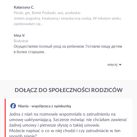
Katarzyna C.
Ploski, gm. Bielsk Podlaski, woj. podlaskie
Jestem pogodną, kreatywną i empatyczną osobą. W młodym wieku
opiekowałam się...
Irina V.
Białystok
Осуществляю полный уход за ребенком. Готовлю пищу детям
в более старшем...
więcej
DOŁĄCZ DO SPOŁECZNOŚCI RODZICÓW
ania - współpraca z opiekunką
 z niań na rozmowie wspomniała o zatrudnieniu na
 uaktywniającą. Szczerze mówiąc nie chciałam zawierać
j umowy i pierwsze słyszę o takiej umowie.
ie napisać o co w niej chodzi i czy zatrudniacie w ten
b nianie?