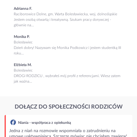
Adrianna F.
Raciborowice Dolne, gm. Warta Bolesławiecka, woj. dolnośląskie
Jestem osobą otwartą i kreatywną. Szukam pracy dorywczej -
głównie na...
Monika P.
Bolesławiec
Dzień dobry! Nazywam się Monika Podkowicz i jestem studentką III
roku...
Elżbieta M.
Bolesławiec
DROGI RODZICU , wybrałeś mój profil z referencjami. Wiesz zatem
jak ważna...
DOŁĄCZ DO SPOŁECZNOŚCI RODZICÓW
Niania - współpraca z opiekunką
Jedna z niań na rozmowie wspomniała o zatrudnieniu na
umowę uaktywniającą. Szczerze mówiąc nie chciałam zawierać