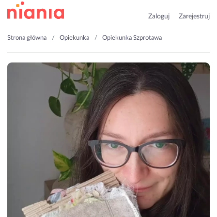
Zaloguj
Zarejestruj
Strona główna
Opiekunka
Opiekunka Szprotawa